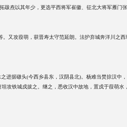
，更选平西将军崔徽、征北大将军雁门张黎
获晋寿太守范延朗。法护弃城奔洋川之西城，
西乡县东，汉阴县北)。杨难当焚掠汉中，引
之。继之，悉收汉中故地，置戍于葭萌水，萧