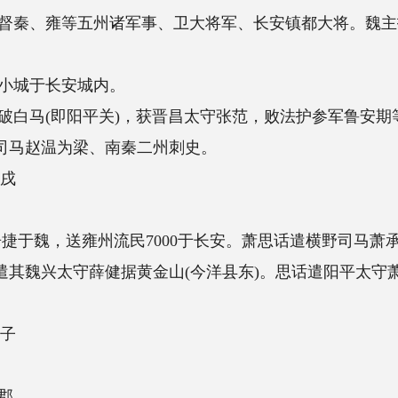
军事、卫大将军、长安镇都大将。魏主拓跋焘以其年少
。
)，获晋昌太守张范，败法护参军鲁安期等。又攻葭萌，
南秦二州刺史。
7000于长安。萧思话遣横野司马萧承之进据礅头(今
健据黄金山(今洋县东)。思话遣阳平太守萧坦攻铁城戍拔