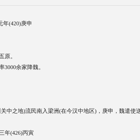
。
入梁洲(在今汉中地区)，庚申，魏遣使送绢万匹，且漕运