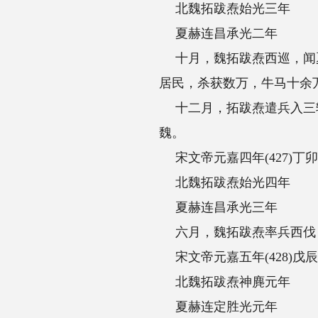
北魏拓跋焘始光三年
夏赫连昌承光二年
十月，魏拓跋焘西巡，闻夏赫连勃勃死，诸子
居民，杀获数万，牛马十余万，徙万余家而
十二月，拓跋焘遣兵入三辅，派奚斤攻长安
魏。
宋文帝元嘉四年(427)丁卯
北魏拓跋焘始光四年
夏赫连昌承光三年
六月，魏拓跋焘率兵西伐，与夏主赫连昌
宋文帝元嘉五年(428)戊辰
北魏拓跋焘神麂元年
夏赫连定胜光元年