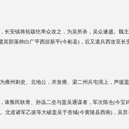
纥率众攻之，为吴所杀，吴众遂盛。魏主拓
西掠新平(今彬县)，后又遣兵西攻至长安，
地公，并发雍、梁二州兵屯境上，声援盖
孙温二垒与盖吴通谋者，军次陈仓(今宝鸡
拔等大破盖吴于杏城(今黄陵县西南)，吴弃马道