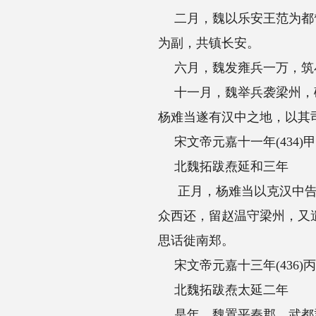
二月，魏以乐安王范为都督秦、雍等五州诸
为副，共镇长安。
六月，魏发雍兵一万，筑小城于长安城内
十一月，魏举兵袭梁州，破白马(即阳平关
杨难当遂有汉中之地，以其司马赵温为梁、
宋文帝元嘉十一年(434)甲戌
北魏拓跋焘延和三年
正月，杨难当以克汉中告捷于魏，送雍州流民
众西还，留赵温守梁州，又遣其魏兴太守薛
思话徙南郑。
宋文帝元嘉十三年(436)丙子
北魏拓跋焘太延二年
是年，魏置平秦郡、武都郡。