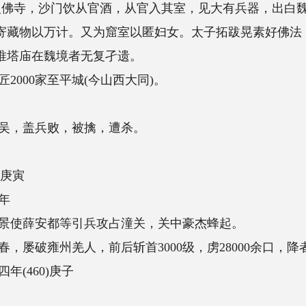
酒，从官入其室，见大有兵器，出白魏主，魏主大怒，
又为窟室以匿妇女。太子拓跋晃素好佛法，屡谏不听，乃
无复孑遗。
今山西大同)。
擒，遭杀。
兵攻占潼关，关中豪杰蜂起。
后斩首3000级，虏28000余口，降者25000余户，