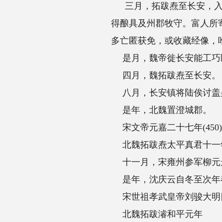
三月，拓跋焘至长安，入佛寺，沙门饮从官
得酿具及州郡牧守。富人所寄藏物以万计。
多亡匿获免，或收藏经像，唯塔庙在魏境者
是月，魏帝徙长安能工巧匠2000家至平城(
四月，魏拓跋焘至长安。
八月，长安镇将陆俟讨盖吴，盖兵败，被
是年，北魏置澄城郡。
宋文帝元嘉二十七年(450)庚寅
北魏拓跋焘太平真君十一年
十一月，宋雍州参军柳元景使薛安都等引
是年，沈庆云自冬至次年春，屡破雍州羌人，前
宋世祖孝武皇帝刘骏大明四年(460)庚子
北魏拓跋濬和平元年