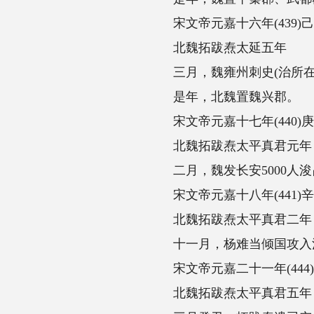
宋文帝元嘉十六年(439)己多口
北魏拓跋焘太延五年
三月，魏雍州刺史(治所在长安)葛那攻宋
是年，北魏置魏兴郡。
宋文帝元嘉十七年(440)庚辰
北魏拓跋焘太平真君元年
二月，魏发长安5000人浚昆明池(今长安县
宋文帝元嘉十八年(441)辛巳
北魏拓跋焘太平真君二年
十一月，杨难当倾国攻入汉中，谋据蜀土，
宋文帝元嘉二十一年(444)甲申
北魏拓跋焘太平真君五年