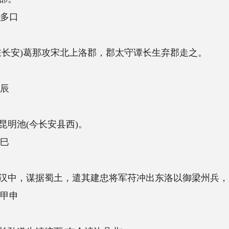
北上洛郡，郡太守谭长生弃郡走之。
西)。
遣其建忠将军苻冲出东洛以御梁州兵，宋梁、秦二州刺