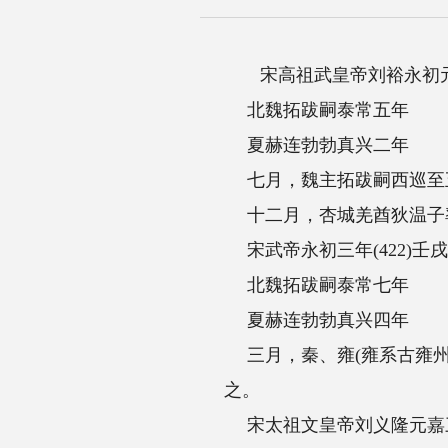
宋高祖武皇帝刘裕永初元年(420)庚申
北魏拓跋嗣泰常五年
夏赫连勃勃真兴二年
七月，魏主拓跋嗣西巡至五原。
十二月，杏城羌酋狄温子率3000余家降魏
宋武帝永初三年(422)壬戌
北魏拓跋嗣泰常七年
夏赫连勃勃真兴四年
三月，秦、雍(雍系古雍州关中之地)流民南
之。
宋太祖文皇帝刘义隆元嘉三年(426)丙寅