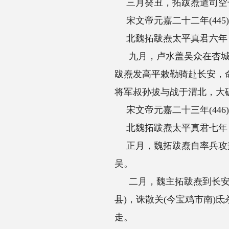
三月癸丑，拓跋焘遣司空长孙道生镇统万(
宋文帝元嘉二十二年(445)乙西
北魏拓跋焘太平真君六年
九月，卢水盖吴众在杏城(今黄龙县境)起
跋焘发高平敕勒骑赴长安，命将军叔孙拔领
将军叔孙拔与战于渭北，大破之。
宋文帝元嘉二十三年(446)丙戌
北魏拓跋焘太平真君七年
正月，魏拓跋焘自率兵攻盖吴，临洛川。盖
吴。
二月，魏主拓跋焘到长安，存问父老，丁亥
县)，诛散关(今宝鸡市南)氐杀守将者。还入
走。