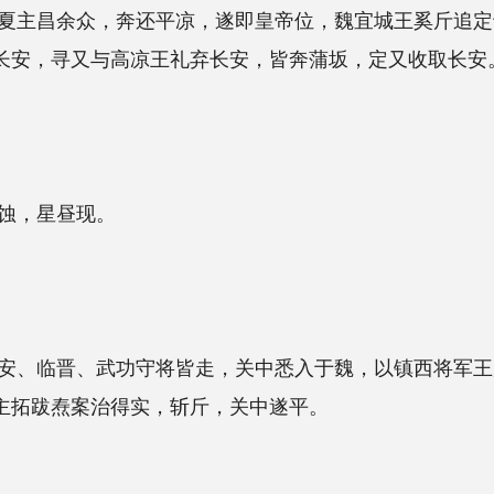
平凉，遂即皇帝位，魏宜城王奚斤追定于平凉，定分兵
凉王礼弃长安，皆奔蒲坂，定又收取长安。
将皆走，关中悉入于魏，以镇西将军王斤镇长安。王斤
实，斩斤，关中遂平。