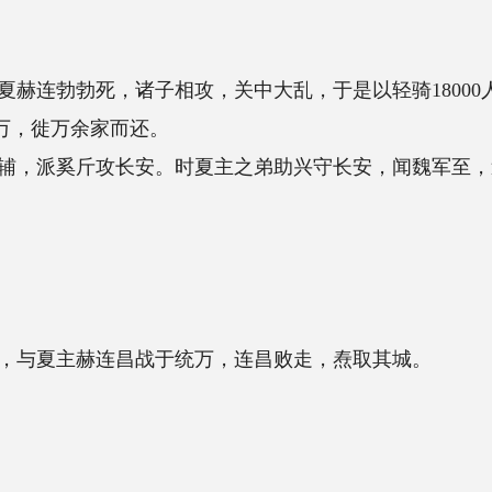
相攻，关中大乱，于是以轻骑18000人渡河击夏赫连昌
还。
。时夏主之弟助兴守长安，闻魏军至，遂弃长安西奔安
战于统万，连昌败走，焘取其城。