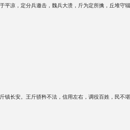
邀击，魏兵大溃，斤为定所擒，丘堆守辎重
骄矜不法，信用左右，调役百姓，民不堪