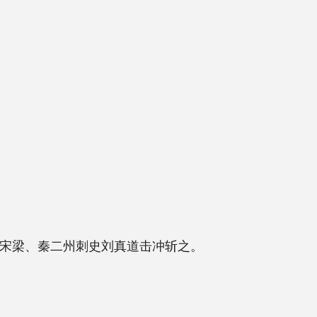
史刘真道击冲斩之。