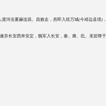
。昌败走，焘即入统万城(今靖边县境)，掠
定，魏军入长安，秦、雍、氐、羌皆降于