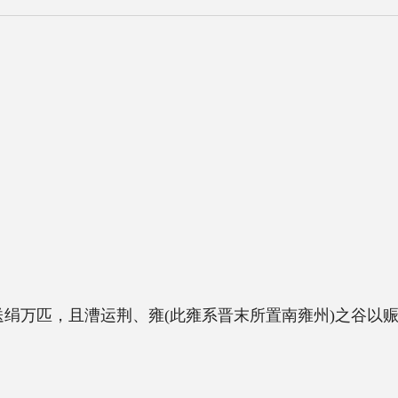
荆、雍(此雍系晋末所置南雍州)之谷以赈