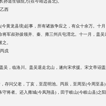
在今靖边县北)。
事，所有诸族争应之，有众十余万。十月，长安镇将拓跋
并、秦、雍三州兵屯渭北。十一月，盖吴遣其部落帅白广平
吴退走北山，遂向宋求援。宋文帝诏盖为雍州刺史、北
，至昆明池。丙辰，至周至(今周至县)，诛叛民耿青、
雍城(今凤翔县)，田于岐山(今岐山县)之阳。北道诸军乙