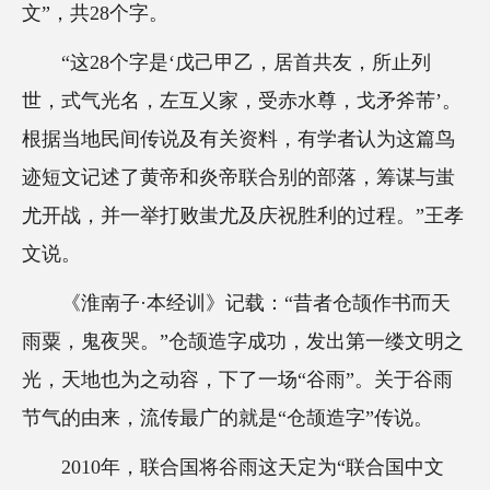
文”，共28个字。
“这28个字是‘戊己甲乙，居首共友，所止列
世，式气光名，左互乂家，受赤水尊，戈矛斧芾’。
根据当地民间传说及有关资料，有学者认为这篇鸟
迹短文记述了黄帝和炎帝联合别的部落，筹谋与蚩
尤开战，并一举打败蚩尤及庆祝胜利的过程。”王孝
文说。
《淮南子·本经训》记载：“昔者仓颉作书而天
雨粟，鬼夜哭。”仓颉造字成功，发出第一缕文明之
光，天地也为之动容，下了一场“谷雨”。关于谷雨
节气的由来，流传最广的就是“仓颉造字”传说。
2010年，联合国将谷雨这天定为“联合国中文