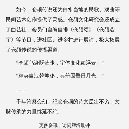
如今，仓颉传说还为白水当地的民歌、戏曲等
民间艺术创作提供了灵感。仓颉文化研究会还成立
了曲艺社，会员们自编自排《仓颉颂》《仓颉造
字》等节目，进社区、进乡村进行展演，极大拓展
了仓颉传说的传播渠道。
“仓颉鸟迹既茫昧，字体变化如浮云。”
“精英自泄乾坤秘，典册因垂日月光。”
……
千年沧桑变幻，纪念仓颉的诗文层出不穷，文
脉传承的力量绵延不绝。
更多资讯，访问雁塔晨钟