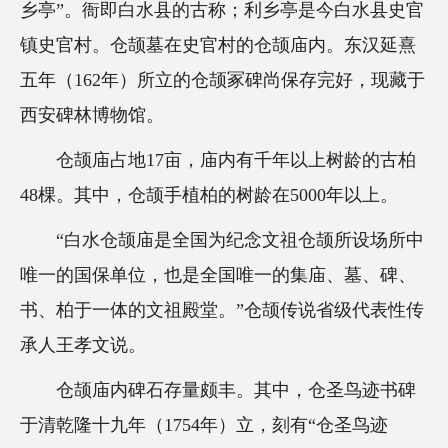
乡亭”。衙即白水县的古称；利乡亭是今白水县史官
镇史官村。仓颉墓在史官村的仓颉庙内。东汉延熹
五年（162年）所立的仓颉冢碑尚保存完好，现藏于
西安碑林博物馆。
仓颉庙占地17亩，庙内有千年以上树龄的古柏
48棵。其中，仓颉手植柏的树龄在5000年以上。
“白水仓颉庙是全国为纪念文祖仓颉所设场所中
唯一的国保单位，也是全国唯一的集庙、墓、碑、
书、柏于一体的文祖殿堂。”仓颉传说省级代表性传
承人王孝文说。
仓颉庙内碑石存量颇丰。其中，仓圣鸟迹书碑
于清乾隆十九年（1754年）立，刻有“仓圣鸟迹