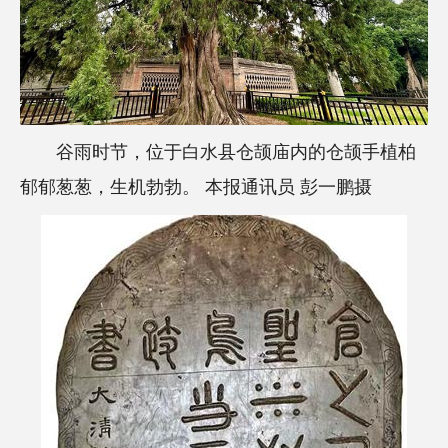
谷雨时节，位于白水县仓颉庙内的仓颉手植柏
郁郁葱葱，生机勃勃。 本报通讯员 彭一鹏摄