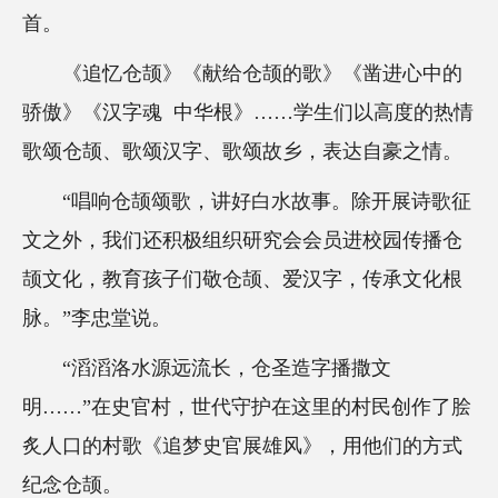
首。
《追忆仓颉》《献给仓颉的歌》《凿进心中的
骄傲》《汉字魂 中华根》……学生们以高度的热情
歌颂仓颉、歌颂汉字、歌颂故乡，表达自豪之情。
“唱响仓颉颂歌，讲好白水故事。除开展诗歌征
文之外，我们还积极组织研究会会员进校园传播仓
颉文化，教育孩子们敬仓颉、爱汉字，传承文化根
脉。”李忠堂说。
“滔滔洛水源远流长，仓圣造字播撒文
明……”在史官村，世代守护在这里的村民创作了脍
炙人口的村歌《追梦史官展雄风》，用他们的方式
纪念仓颉。