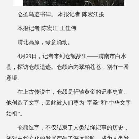
仓圣鸟迹书碑。 本报记者 陈宏江摄
本报记者 陈宏江 王佳伟
渭北高原，绿意涌动。
4月29日，记者来到仓颉故里——渭南市白水
县，探访仓颉遗迹。仓颉庙内翠柏苍苍，别有一番
意境。
在上古传说中，仓颉是轩辕黄帝的记事史官。
他创造了文字，因此被人们尊为“字圣”和“中华文字
始祖”。
仓颉造字，不仅结束了人类结绳记事的历史，
还对中华文化的发展产生了深远影响，成为人类发