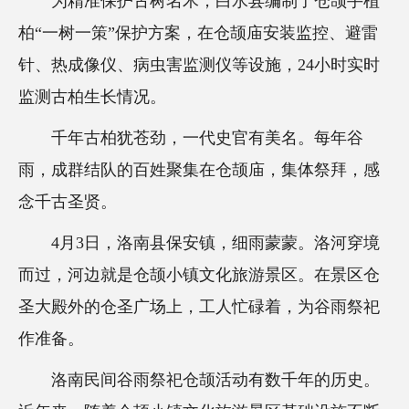
为精准保护古树名木，白水县编制了仓颉手植
柏“一树一策”保护方案，在仓颉庙安装监控、避雷
针、热成像仪、病虫害监测仪等设施，24小时实时
监测古柏生长情况。
千年古柏犹苍劲，一代史官有美名。每年谷
雨，成群结队的百姓聚集在仓颉庙，集体祭拜，感
念千古圣贤。
4月3日，洛南县保安镇，细雨蒙蒙。洛河穿境
而过，河边就是仓颉小镇文化旅游景区。在景区仓
圣大殿外的仓圣广场上，工人忙碌着，为谷雨祭祀
作准备。
洛南民间谷雨祭祀仓颉活动有数千年的历史。