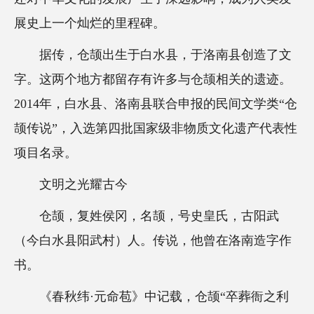
展史上一个灿烂的里程碑。
据传，仓颉出生于白水县，于洛南县创造了文
字。这两个地方都留存有许多与仓颉相关的遗迹。
2014年，白水县、洛南县联合申报的民间文学类“仓
颉传说”，入选第四批国家级非物质文化遗产代表性
项目名录。
文明之光耀古今
仓颉，复姓侯冈，名颉，号史皇氏，古阳武
（今白水县阳武村）人。传说，他曾在洛南造字作
书。
《春秋纬·元命苞》中记载，仓颉“卒葬衙之利