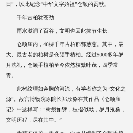
日”，以此纪念“中华文字始祖”仓颉的贡献。
千年古柏犹苍劲
雨水滋润了百谷，文明也因此拔节生长。
仓颉庙内，48棵千年古柏郁郁葱葱。其中，最
大、最古老的柏树是仓颉手植柏。经过5000多年岁
月洗礼，仓颉手植柏至今依然枝繁叶茂，四季常
青。
此树纹理如奔腾的河流，有学者称之为“文化之
源”。故宫博物院原院长郑欣淼在其作品《仓颉庙
记》中这样写：“树裂如劈，枝指似戟，岁月沧桑，
文明历程，尽在其中。”