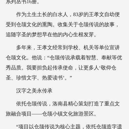
系列丛书16册。
作为土生土长的白水人，83岁的王孝文自幼便
受到仓颉文化的熏陶。收集关于仓颉传说的故事，
追随字圣的梦想早在他的内心生根发芽。
多年来，王孝文经常到学校、机关等单位宣讲
仓颉文化。他说：“仓颉传说承载着智慧、奉献等优
秀品质。我要担负起传承使命，让更多人‘敬仰仓
圣、珍惜文字、热爱读书’。”
汉字之美永传承
依托仓颉传说，洛南县精心策划打造了重点文
旅融合项目——仓颉小镇文化旅游景区。
“项目以仓颉传说为核心主题，依托仓颉造字遗